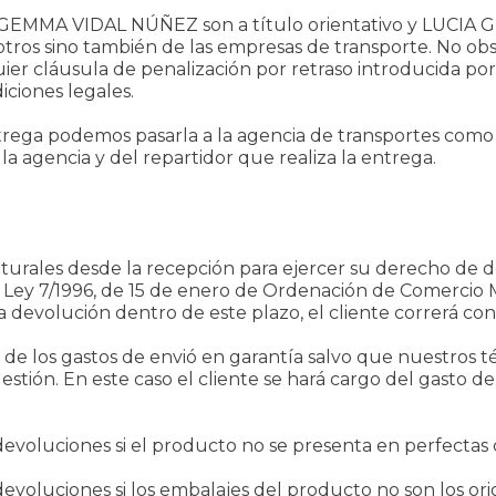
IA GEMMA VIDAL NÚÑEZ son a título orientativo y LUCI
ros sino también de las empresas de transporte. No obs
er cláusula de penalización por retraso introducida por
iciones legales.
trega podemos pasarla a la agencia de transportes como h
la agencia y del repartidor que realiza la entrega.
aturales desde la recepción para ejercer su derecho de d
 la Ley 7/1996, de 15 de enero de Ordenación de Comercio 
a devolución dentro de este plazo, el cliente correrá con
 los gastos de envió en garantía salvo que nuestros 
tión. En este caso el cliente se hará cargo del gasto de 
luciones si el producto no se presenta en perfectas 
uciones si los embalajes del producto no son los orig